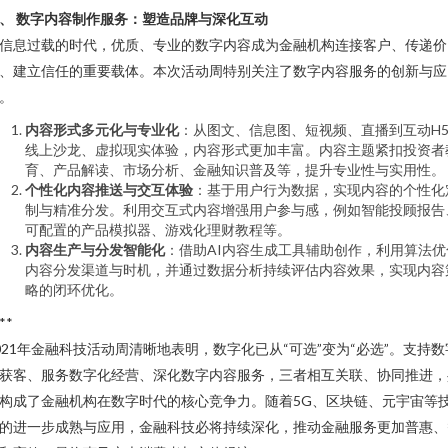
、 数字内容制作服务：塑造品牌与深化互动
信息过载的时代，优质、专业的数字内容成为金融机构连接客户、传递价
、建立信任的重要载体。本次活动周特别关注了数字内容服务的创新与应
。
内容形式多元化与专业化
：从图文、信息图、短视频、直播到互动H
线上沙龙、虚拟现实体验，内容形式更加丰富。内容主题紧扣投资者
育、产品解读、市场分析、金融知识普及等，提升专业性与实用性。
个性化内容推送与交互体验
：基于用户行为数据，实现内容的个性化
制与精准分发。利用交互式内容增强用户参与感，例如智能投顾报告
可配置的产品模拟器、游戏化理财教程等。
内容生产与分发智能化
：借助AI内容生成工具辅助创作，利用算法优
内容分发渠道与时机，并通过数据分析持续评估内容效果，实现内容
略的闭环优化。
**
021年金融科技活动周清晰地表明，数字化已从“可选”变为“必选”。支持数
获客、服务数字化经营、深化数字内容服务，三者相互关联、协同推进，
构成了金融机构在数字时代的核心竞争力。随着5G、区块链、元宇宙等
的进一步成熟与应用，金融科技必将持续深化，推动金融服务更加普惠、