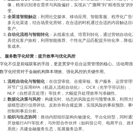
像，精准识别潜在需求与风险偏好，实现从“广撒网”到“精准投放”的
变。
全渠道智能触达
：利用社交媒体、移动应用、智能客服、程序化广告
多元化渠道，结合场景化营销，在合适的时机通过合适的内容触达目
客户。
自动化流程与智能转化
：从线索生成、培育到转化，通过营销自动化
具优化客户旅程，利用智能推荐、个性化产品匹配提升转化率，降低
客成本。
、 服务数字化经营：提升效率与优化风控
字化不仅是前端获客的手段，更是贯穿中后台运营管理的核心。活动周强
数字化经营对于金融机构降本增效、强化风控的关键作用。
流程自动化与智能化
：在信贷审批、合规审核、客户服务、运营管理
环节广泛应用RPA（机器人流程自动化）、OCR（光学字符识别）、
NLP（自然语言处理）等技术，大幅提升处理效率与准确性。
数据化决策与风控
：构建实时、动态的风险监控与预警体系，利用大
据模型进行信用评估、反欺诈和合规监测，实现风险的事前预防、事
控制和事后分析。
组织与生态协同
：推动内部组织架构向敏捷化、平台化转型，同时通
开放银行API等技术，与外部合作伙伴（如科技公司、电商平台、政
系统）共建金融服务生态，拓展服务边界。