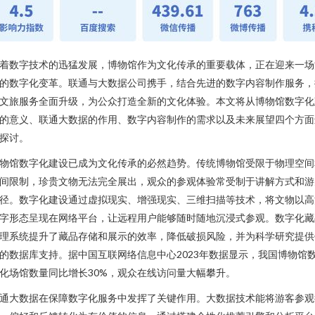
着数字技术的迅猛发展，博物馆作为文化传承的重要载体，正在迎来一场
的数字化变革。联通与大数据公司携手，结合先进的数字内容制作服务，
文旅服务全面升级，为公众打造全新的文化体验。本文将从博物馆数字化
的意义、联通大数据的作用、数字内容制作的需求以及未来展望四个方面
探讨。
物馆数字化建设已成为文化传承的必然趋势。传统博物馆受限于物理空间
间限制，珍贵文物无法完全展出，观众的参观体验常受制于讲解方式和游
径。数字化建设通过虚拟现实、增强现实、三维扫描等技术，将文物以高
字形态呈现在网络平台，让远程用户能够随时随地沉浸式参观。数字化藏
理系统提升了藏品存储和展示的效率，降低破损风险，并为科学研究提供
的数据库支持。据中国互联网络信息中心2023年数据显示，我国博物馆
化场馆数量同比增长30%，观众在线访问量大幅攀升。
通大数据在保障数字化服务中发挥了关键作用。大数据技术能将游客参观