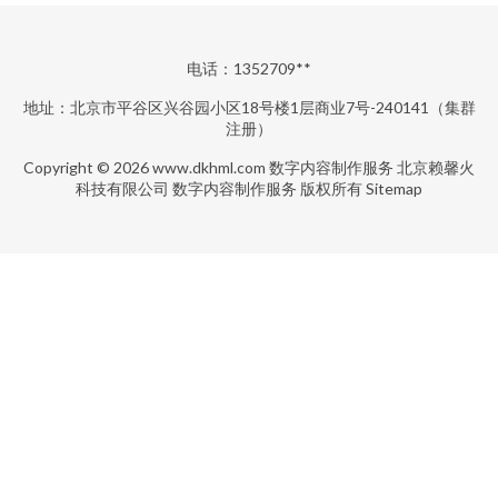
电话：1352709**
地址：北京市平谷区兴谷园小区18号楼1层商业7号-240141（集群
注册）
Copyright © 2026
www.dkhml.com
数字内容制作服务
北京赖馨火
科技有限公司
数字内容制作服务
版权所有
Sitemap